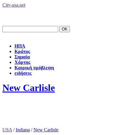
City-usa.net
ΗΠΑ
Κράτος
Σημαία
Χάρτης
Καιρική πρόβλεψη
ειδήσεις
New Carlisle
USA
/
Indiana
/
New Carlisle