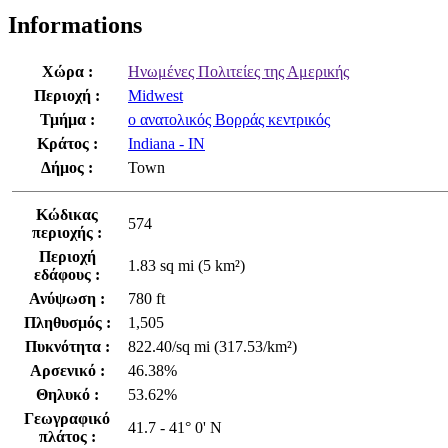
Informations
Χώρα :
Ηνωμένες Πολιτείες της Αμερικής
Περιοχή :
Midwest
Τμήμα :
ο ανατολικός Βορράς κεντρικός
Κράτος :
Indiana - IN
Δήμος :
Town
Κώδικας
574
περιοχής :
Περιοχή
1.83 sq mi (5 km²)
εδάφους :
Ανύψωση :
780 ft
Πληθυσμός :
1,505
Πυκνότητα :
822.40/sq mi (317.53/km²)
Αρσενικό :
46.38%
Θηλυκό :
53.62%
Γεωγραφικό
41.7 - 41° 0' N
πλάτος :