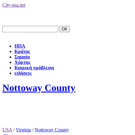
City-usa.net
ΗΠΑ
Κράτος
Σημαία
Χάρτης
Καιρική πρόβλεψη
ειδήσεις
Nottoway County
USA
/
Virginia
/
Nottoway County