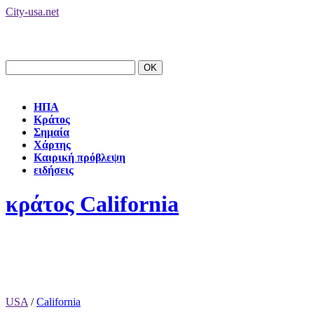
City-usa.net
ΗΠΑ
Κράτος
Σημαία
Χάρτης
Καιρική πρόβλεψη
ειδήσεις
κράτος California
USA
/
California