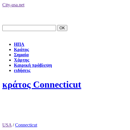
City-usa.net
ΗΠΑ
Κράτος
Σημαία
Χάρτης
Καιρική πρόβλεψη
ειδήσεις
κράτος Connecticut
USA
/
Connecticut