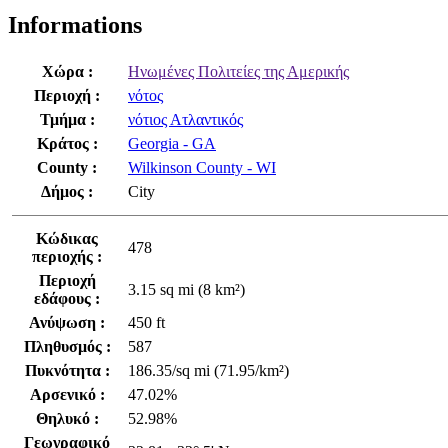
Informations
Χώρα :
Ηνωμένες Πολιτείες της Αμερικής
Περιοχή :
νότος
Τμήμα :
νότιος Ατλαντικός
Κράτος :
Georgia - GA
County :
Wilkinson County - WI
Δήμος :
City
Κώδικας
478
περιοχής :
Περιοχή
3.15 sq mi (8 km²)
εδάφους :
Ανύψωση :
450 ft
Πληθυσμός :
587
Πυκνότητα :
186.35/sq mi (71.95/km²)
Αρσενικό :
47.02%
Θηλυκό :
52.98%
Γεωγραφικό