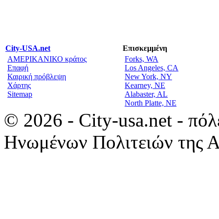
City-USA.net
Επισκεμμένη
ΑΜΕΡΙΚΑΝΙΚΟ κράτος
Forks, WA
Επαφή
Los Angeles, CA
Καιρική πρόβλεψη
New York, NY
Χάρτης
Kearney, NE
Sitemap
Alabaster, AL
North Platte, NE
© 2026 - City-usa.net - πό
Ηνωμένων Πολιτειών της Α