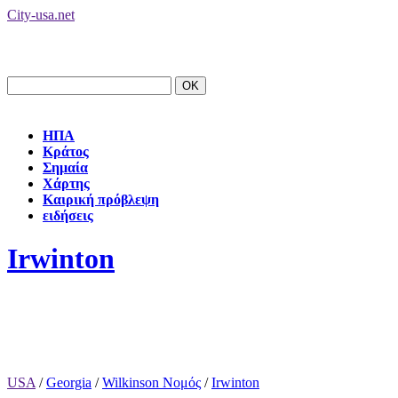
City-usa.net
ΗΠΑ
Κράτος
Σημαία
Χάρτης
Καιρική πρόβλεψη
ειδήσεις
Irwinton
USA
/
Georgia
/
Wilkinson Νομός
/
Irwinton