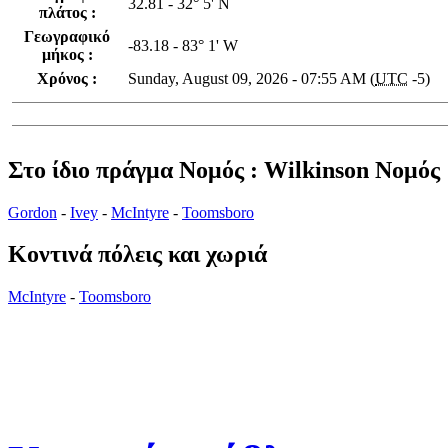
32.81 - 32° 5' N
πλάτος :
Γεωγραφικό
-83.18 - 83° 1' W
μήκος :
Χρόνος :
Sunday, August 09, 2026 - 07:55 AM (
UTC
-5)
Στο ίδιο πράγμα Νομός : Wilkinson Νομός
Gordon
-
Ivey
-
McIntyre
-
Toomsboro
Κοντινά πόλεις και χωριά
McIntyre
-
Toomsboro