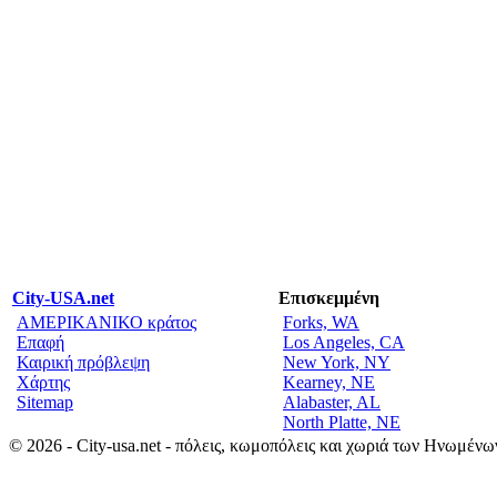
City-USA.net
Επισκεμμένη
ΑΜΕΡΙΚΑΝΙΚΟ κράτος
Forks, WA
Επαφή
Los Angeles, CA
Καιρική πρόβλεψη
New York, NY
Χάρτης
Kearney, NE
Sitemap
Alabaster, AL
North Platte, NE
© 2026 - City-usa.net - πόλεις, κωμοπόλεις και χωριά των Ηνωμένω