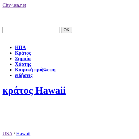
City-usa.net
ΗΠΑ
Κράτος
Σημαία
Χάρτης
Καιρική πρόβλεψη
ειδήσεις
κράτος Hawaii
USA
/
Hawaii