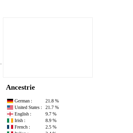
Ancestrie
German :
21.8 %
United States :
21.7 %
English :
9.7 %
Irish :
8.9 %
French :
2.5 %