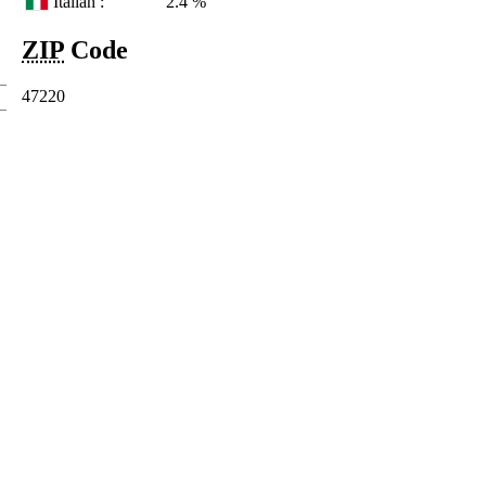
Italian :
2.4 %
ZIP
Code
47220