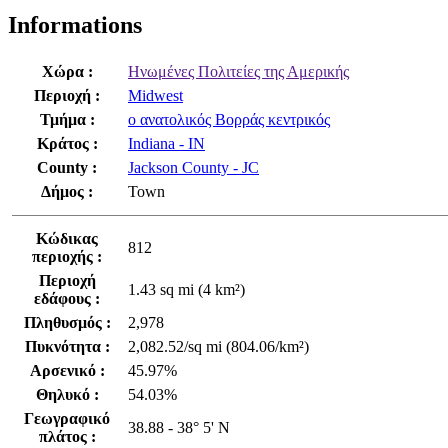
Informations
Χώρα :
Ηνωμένες Πολιτείες της Αμερικής
Περιοχή :
Midwest
Τμήμα :
ο ανατολικός Βορράς κεντρικός
Κράτος :
Indiana - IN
County :
Jackson County - JC
Δήμος :
Town
Κώδικας
812
περιοχής :
Περιοχή
1.43 sq mi (4 km²)
εδάφους :
Πληθυσμός :
2,978
Πυκνότητα :
2,082.52/sq mi (804.06/km²)
Αρσενικό :
45.97%
Θηλυκό :
54.03%
Γεωγραφικό
38.88 - 38° 5' N
πλάτος :