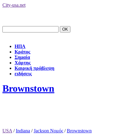
City-usa.net
ΗΠΑ
Κράτος
Σημαία
Χάρτης
Καιρική πρόβλεψη
ειδήσεις
Brownstown
USA
/
Indiana
/
Jackson Νομός
/
Brownstown