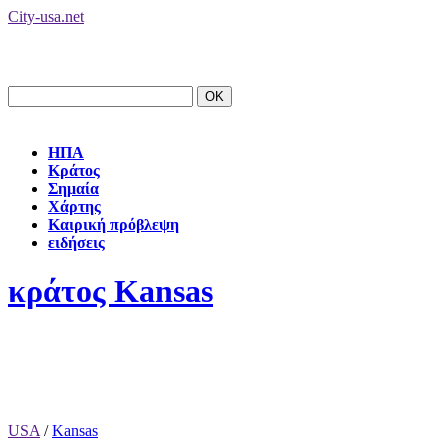
City-usa.net
ΗΠΑ
Κράτος
Σημαία
Χάρτης
Καιρική πρόβλεψη
ειδήσεις
κράτος Kansas
USA
/
Kansas