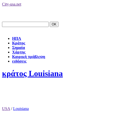
City-usa.net
ΗΠΑ
Κράτος
Σημαία
Χάρτης
Καιρική πρόβλεψη
ειδήσεις
κράτος Louisiana
USA
/
Louisiana